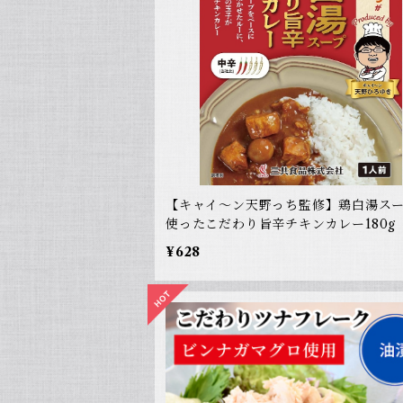
【キャイ～ン天野っち監修】鶏白湯ス
使ったこだわり旨辛チキンカレー180g
¥628