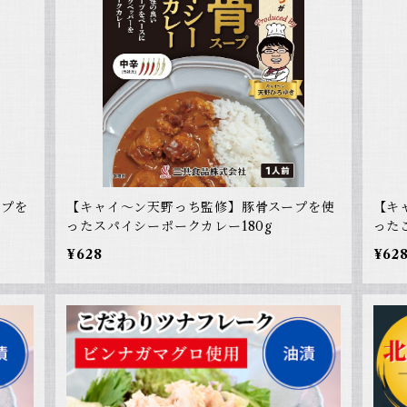
ープを
【キャイ～ン天野っち監修】豚骨スープを使
【キ
ったスパイシーポークカレー180g
った
¥628
¥62