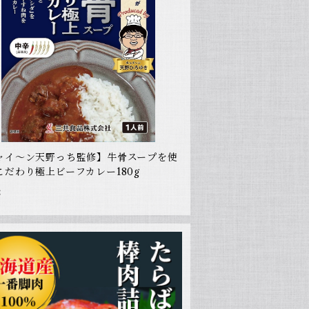
ャイ～ン天野っち監修】牛骨スープを使
こだわり極上ビーフカレー180g
8