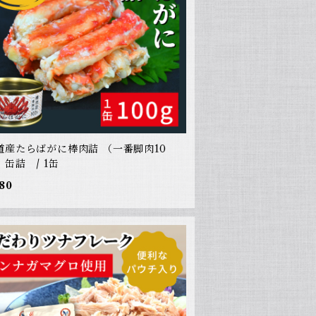
道産たらばがに棒肉詰 （一番脚肉10
 缶詰 / 1缶
80